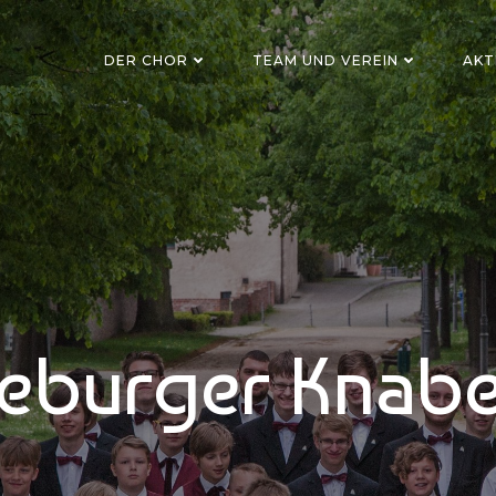
DER CHOR
TEAM UND VEREIN
AKT
burger Knab